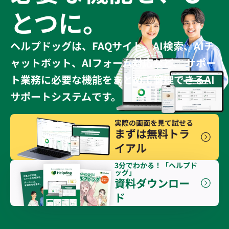
とつに。
ヘルプドッグは、FAQサイト、AI検索、AIチ
ャットボット、AIフォーム対応など、 サポー
ト業務に必要な機能をまとめて管理できるAI
サポートシステムです。
実際の画面を見て試せる
まずは無料トラ
イアル
3分でわかる！「ヘルプド
ッグ」
資料ダウンロー
ド