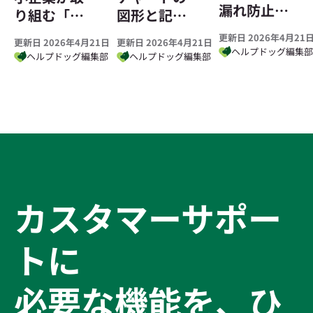
漏れ防止に
り組む「組
図形と記号
効果 おす
織図」の作
を徹底解説
更新日 2026年4月21
更新日 2026年4月21日
更新日 2026年4月21日
すめのタス
り方とポイ
｜基本から
ヘルプドッグ編集
ヘルプドッグ編集部
ヘルプドッグ編集部
ク管理ツー
ント｜企業
例外まで
ル4選と選び
構造を見え
方のポイン
る化
ト
カスタマーサポー
トに
必要な機能を、ひ