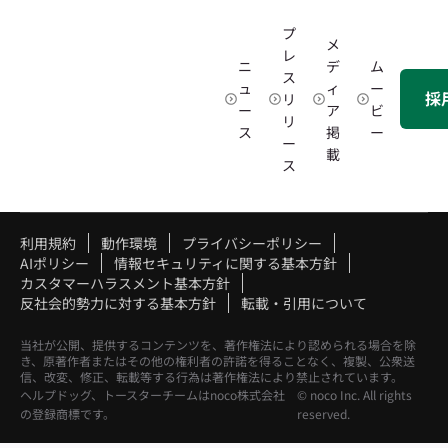
プ
メ
レ
ニ
デ
ム
ス
ュ
ィ
ー
採
リ
ー
ア
ビ
リ
ス
掲
ー
ー
載
ス
利用規約
動作環境
プライバシーポリシー
AIポリシー
情報セキュリティに関する基本方針
カスタマーハラスメント基本方針
反社会的勢力に対する基本方針
転載・引用について
当社が公開、提供するコンテンツを、著作権法により認められる場合を除
き、原著作者またはその他の権利者の許諾を得ることなく、複製、公衆送
信、改変、修正、転載等する行為は著作権法により禁止されています。
ヘルプドッグ、トースターチームはnoco株式会社
© noco Inc. All rights
の登録商標です。
reserved.