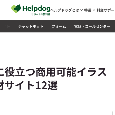
メインコンテンツへスキップ
ヘルプドッグとは
特長
料金
サポー
Qサイト
チャットボット
フォーム
電話・コールセンター
に役立つ商用可能イラス
サイト12選