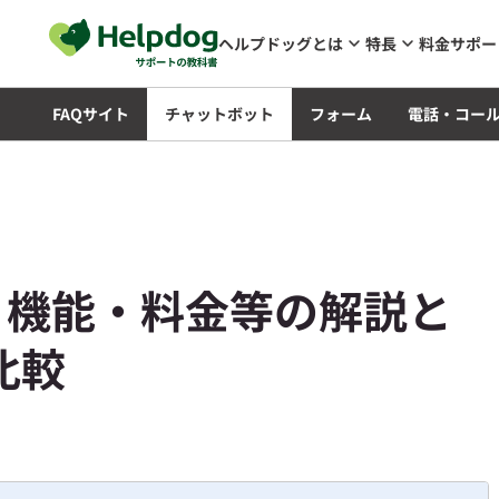
メインコンテンツへスキップ
ヘルプドッグとは
特長
料金
サポー
知識
FAQサイト
チャットボット
フォーム
電話・コー
は？ 機能・料金等の解説と
比較