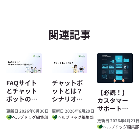
関連記事
FAQサイト
チャットボ
とチャット
ットとは？
【必読！】
ボットの違
シナリオ型
カスタマー
いとは？使
とAI型の違
サポート担
更新日 2026年6月30日
更新日 2026年6月29日
い分けと導
い、メリッ
当者に必要
ヘルプドッグ編集部
ヘルプドッグ編集部
更新日 2026年4月21
入の順番を
ト・デメリ
なスキルと
ヘルプドッグ編集
解説
ットまで解
経験｜キャ