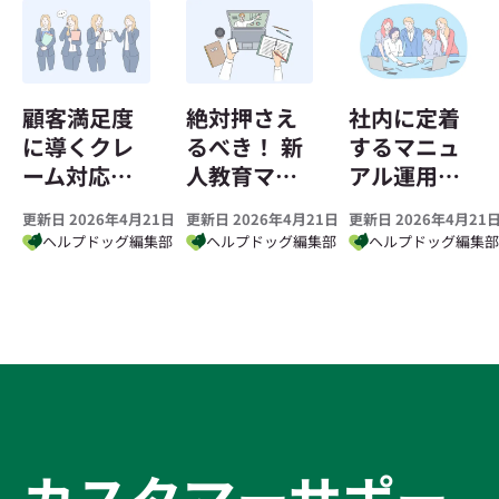
顧客満足度
絶対押さえ
社内に定着
に導くクレ
るべき！ 新
するマニュ
ーム対応マ
人教育マニ
アル運用と
ニュアル｜
ュアルの内
作成のコツ
更新日 2026年4月21日
更新日 2026年4月21日
更新日 2026年4月21
手順とポイ
容と作成ポ
とは？
ヘルプドッグ編集部
ヘルプドッグ編集部
ヘルプドッグ編集
ントを解説
イント
カスタマーサポー