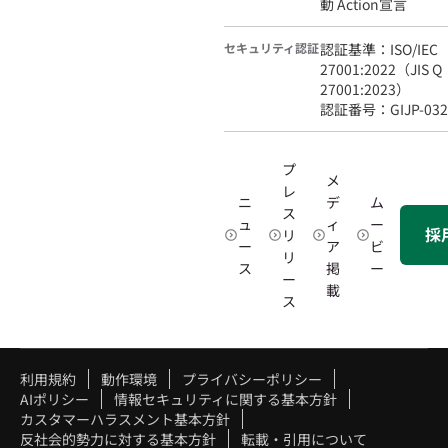
動 Action宣言
セキュリティ認証
認証基準：ISO/IEC
27001:2022（JIS Q
27001:2023）
認証番号：GIJP-0320
プ
メ
レ
ニ
デ
ム
ス
ュ
ィ
ー
採
リ
ー
ア
ビ
リ
ス
掲
ー
ー
載
ス
利用規約
動作環境
プライバシーポリシー
AIポリシー
情報セキュリティに関する基本方針
カスタマーハラスメント基本方針
反社会的勢力に対する基本方針
転載・引用について