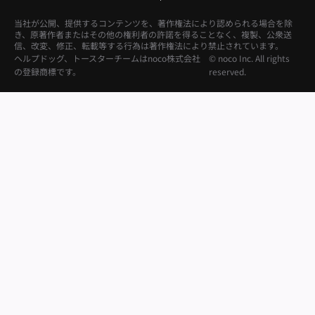
当社が公開、提供するコンテンツを、著作権法により認められる場合を除
き、原著作者またはその他の権利者の許諾を得ることなく、複製、公衆送
信、改変、修正、転載等する行為は著作権法により禁止されています。
ヘルプドッグ、トースターチームはnoco株式会社
© noco Inc. All rights
の登録商標です。
reserved.