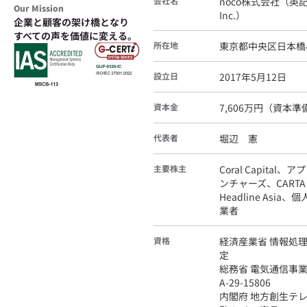
会社名
noco株式会社（英記
Our Mission
Inc.）
企業と顧客の架け橋となり
すべての声を価値に変える。
所在地
東京都中央区日本橋小
設立日
2017年5月12日
資本金
7,606万円（資本
代表者
堀辺 憲
主要株主
Coral Capital
ンチャーズ、CARTA 
Headline Asia
業者
資格
経済産業省 情報処理
定
総務省 電気通信事
A-29-15806
内閣府 地方創生テ