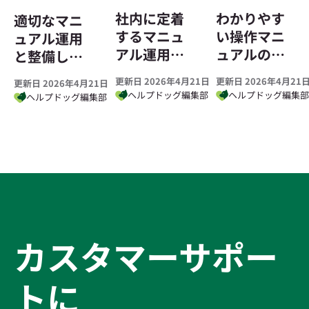
社内に定着
わかりやす
適切なマニ
するマニュ
い操作マニ
ュアル運用
アル運用と
ュアルの作
と整備しや
作成のコツ
り方とポイ
すいマニュ
更新日 2026年4月21日
更新日 2026年4月21
更新日 2026年4月21日
とは？
ント｜ツー
アル 4つの
ヘルプドッグ編集部
ヘルプドッグ編集
ヘルプドッグ編集部
ル・テンプ
ポイント
レートを活
用するメリ
ットも解説
カスタマーサポー
トに