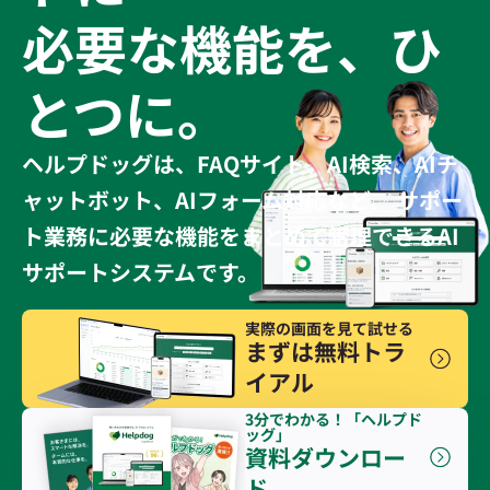
必要な機能を、ひ
とつに。
ヘルプドッグは、FAQサイト、AI検索、AIチ
ャットボット、AIフォーム対応など、 サポー
ト業務に必要な機能をまとめて管理できるAI
サポートシステムです。
実際の画面を見て試せる
まずは無料トラ
イアル
3分でわかる！「ヘルプド
ッグ」
資料ダウンロー
ド