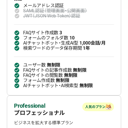
メールアドレス認証
SAML認証（管理画面・公開画面）
JWT（JSON Web Token）認証
FAQサイト作成数
3
フォームのフォルダ数
10
AIチャットボット・生成AI型
1,000会話/月
検索ワードのデータ保存期間
1年
ユーザー数
無制限
FAQサイトの記事作成数
無制限
FAQサイトの閲覧数
無制限
フォーム作成数
無制限
AIチャットボット・AI検索型
無制限
Professional
人気のプラン
プロフェッショナル
ビジネスを拡大する標準プラン