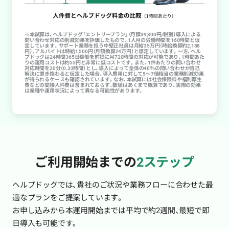
※本試算は、ヘルプドッグ「エントリープラン」（月額39,800円/税別）導入による
問い合わせ対応の削減効果を評価したもので、1人月の労働時間を160時間と仮
定しています。サポート業務を担う中堅正社員は月給35万円（時給換算約2,188
円）、アルバイトは時給1,500円（月額換算24万円）と想定しています。一方、ヘル
プドッグは24時間365日稼働を前提に月720時間の対応が可能であり、1時間あた
りの運用コストは約55円と非常に低コストです。また、1件あたりの問い合わせ
対応時間を20分（0.33時間）とし、導入によって全体の40％の問い合わせが自己
解決に置き換わると仮定した場合、導入費用に対して5〜7倍相当の業務削減効果
が得られるケースも確認されています。なお、本試算には社会保険料や福利厚生
費などの間接人件費は含まれておらず、数値はあくまで概算であり、実際の効果
は業種や運用状況によって異なる可能性があります。
ご利用開始までの
2ステップ
ヘルプドッグでは、貴社のご状況や業務フローに合わせた最
適なプランをご提案しています。
お申し込みから本運用開始までは平均で約2週間、最短で即
日導入も可能です。