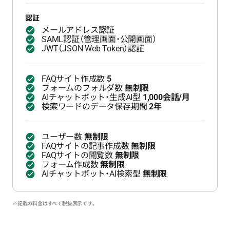
認証
メールアドレス認証
SAML認証（管理画面・公開画面）
JWT（JSON Web Token）認証
FAQサイト作成数
5
フォームのフォルダ数
無制限
AIチャットボット・生成AI型
1,000会話/月
検索ワードのデータ保存期間
2年
ユーザー数
無制限
FAQサイトの記事作成数
無制限
FAQサイトの閲覧数
無制限
フォーム作成数
無制限
AIチャットボット・AI検索型
無制限
※記載の料金はすべて税抜表示です。