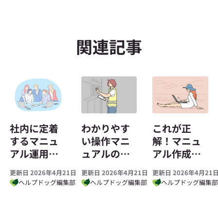
関連記事
社内に定着
わかりやす
これが正
するマニュ
い操作マニ
解！マニュ
アル運用と
ュアルの作
アル作成ツ
作成のコツ
り方とポイ
ールとドキ
更新日 2026年4月21日
更新日 2026年4月21日
更新日 2026年4月21
とは？
ント｜ツー
ュメント作
ヘルプドッグ編集部
ヘルプドッグ編集部
ヘルプドッグ編集
ル・テンプ
成ツールの
レートを活
メリット、
用するメリ
ツール選び