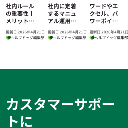
ワードやエ
社内ルール
社内に定着
クセル、パ
の重要性丨
するマニュ
ワーポイン
メリット・
アル運用と
トによるマ
注意点・就
作成のコツ
更新日 2026年4月21
更新日 2026年4月21日
更新日 2026年4月21日
ニュアル作
業規則との
とは？
ヘルプドッグ編集
ヘルプドッグ編集部
ヘルプドッグ編集部
成の問題点
違いを徹底
とは
解説
カスタマーサポー
トに