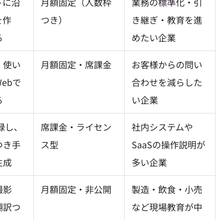
トに沿
月額固定（人数枠
業務の標準化・引
を作
つき）
き継ぎ・教育を進
る
めたい企業
・使い
月額固定・席課金
お客様からの問い
ebで
合わせを減らした
る
い企業
録し、
席課金・ライセン
社内システムや
つき手
ス型
SaaSの操作説明が
生成
多い企業
撮影
月額固定・非公開
製造・飲食・小売
翻訳つ
など現場教育が中