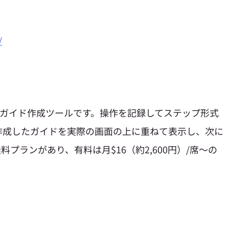
/
る操作ガイド作成ツールです。操作を記録してステップ形式
作成したガイドを実際の画面の上に重ねて表示し、次に
プランがあり、有料は月$16（約2,600円）/席〜の