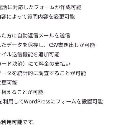
電話に対応したフォームが作成可能
内容によって質問内容を変更可能
した方に自動返信メールを送信
たデータを保存し、CSV書き出しが可能
ァイル送信機能を追加可能
トカード決済）にて料金の支払い
データを統計的に調査することが可能
変更可能
り替えることが可能
利用してWordPressにフォームを設置可能
ら利用可能
です。