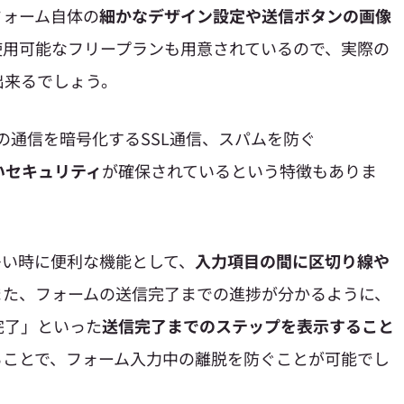
フォーム自体の
細かなデザイン設定や送信ボタンの画像
使用可能なフリープランも用意されているので、実際の
出来るでしょう。
での通信を暗号化するSSL通信、スパムを防ぐ
いセキュリティ
が確保されているという特徴もありま
多い時に便利な機能として、
入力項目の間に区切り線や
また、フォームの送信完了までの進捗が分かるように、
完了」といった
送信完了までのステップを表示すること
ることで、フォーム入力中の離脱を防ぐことが可能でし