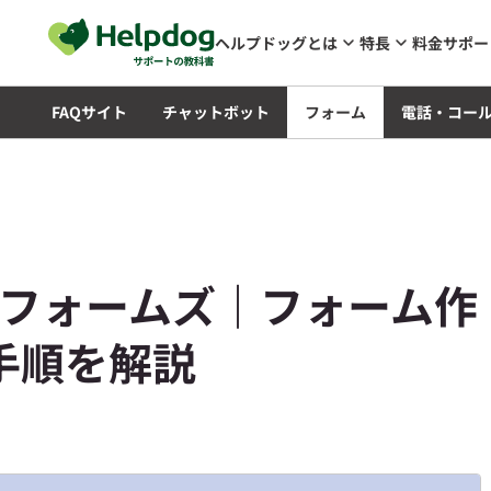
メインコンテンツへスキップ
ヘルプドッグとは
特長
料金
サポー
知識
FAQサイト
チャットボット
フォーム
電話・コー
zuフォームズ｜フォーム作
手順を解説