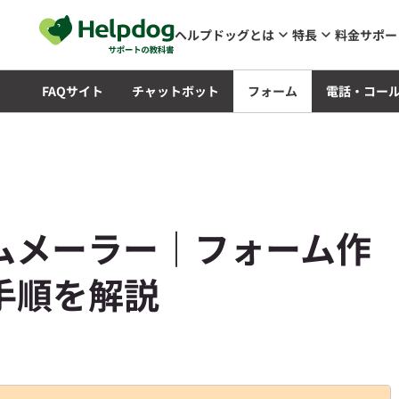
メインコンテンツへスキップ
ヘルプドッグとは
特長
料金
サポー
知識
FAQサイト
チャットボット
フォーム
電話・コー
ムメーラー｜フォーム作
手順を解説