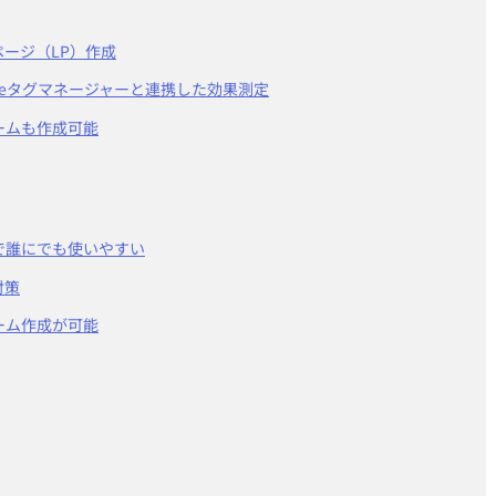
ージ（LP）作成
・Googleタグマネージャーと連携した効果測定
ームも作成可能
で誰にでも使いやすい
対策
ーム作成が可能