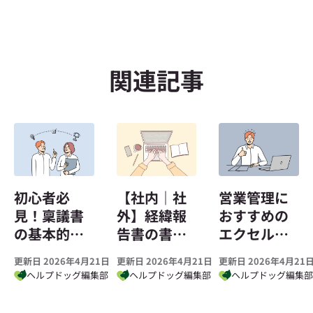
関連記事
初心者必
【社内｜社
営業管理に
見！稟議書
外】経緯報
おすすめの
の基本的な
告書の書き
エクセルテ
書き方と手
方とポイン
ンプレート
更新日 2026年4月21日
更新日 2026年4月21日
更新日 2026年4月21
順｜具体例
ト、例文・
集｜ポイン
ヘルプドッグ編集部
ヘルプドッグ編集部
ヘルプドッグ編集
と作成ポイ
テンプレー
トや必要な
ント解説
ト、顛末書
指標を解説