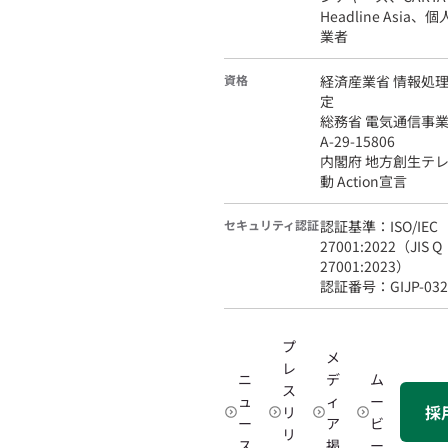
Headline Asia
業者
資格
経済産業省 情報処理
定
総務省 電気通信事
A-29-15806
内閣府 地方創生テ
動 Action宣言
セキュリティ認証
認証基準：ISO/IEC
27001:2022（JIS Q
27001:2023）
認証番号：GIJP-0320
プ
メ
レ
ニ
デ
ム
ス
ュ
ィ
ー
採
リ
ー
ア
ビ
リ
ス
掲
ー