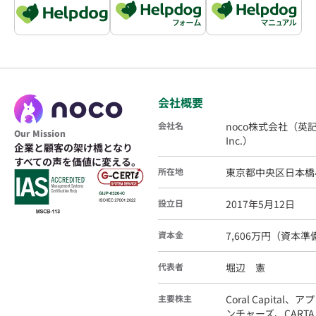
会社概要
会社名
noco株式会社（英記
Our Mission
Inc.）
企業と顧客の架け橋となり
すべての声を価値に変える。
所在地
東京都中央区日本橋小
設立日
2017年5月12日
資本金
7,606万円（資本
代表者
堀辺 憲
主要株主
Coral Capital
ンチャーズ、CARTA 