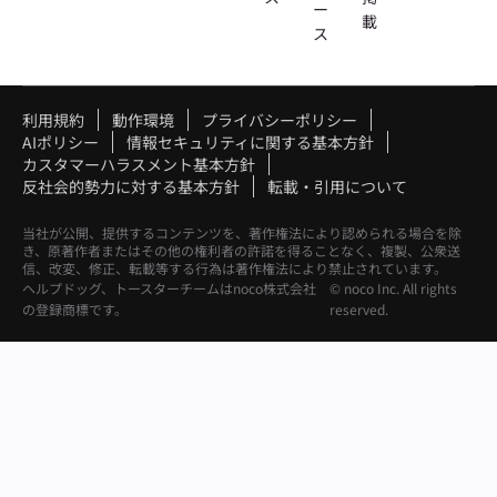
ー
載
ス
利用規約
動作環境
プライバシーポリシー
AIポリシー
情報セキュリティに関する基本方針
カスタマーハラスメント基本方針
反社会的勢力に対する基本方針
転載・引用について
当社が公開、提供するコンテンツを、著作権法により認められる場合を除
き、原著作者またはその他の権利者の許諾を得ることなく、複製、公衆送
信、改変、修正、転載等する行為は著作権法により禁止されています。
ヘルプドッグ、トースターチームはnoco株式会社
© noco Inc. All rights
の登録商標です。
reserved.