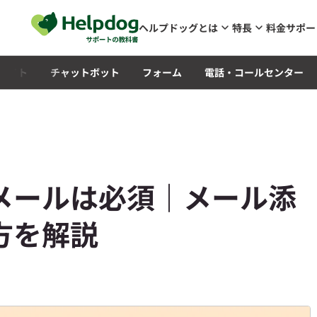
メインコンテンツへスキップ
ヘルプドッグとは
特長
料金
サポー
Qサイト
チャットボット
フォーム
電話・コールセンター
メールは必須｜メール添
方を解説