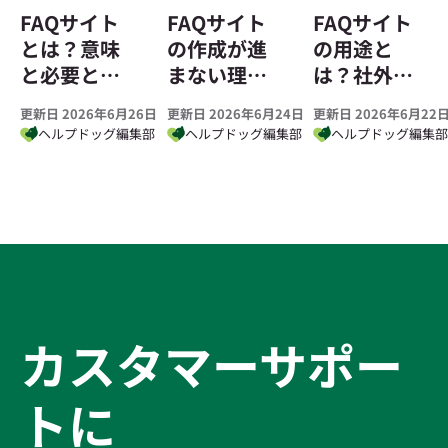
FAQサイト
FAQサイト
FAQサイト
とは？意味
の作成が進
の用途と
と必要とさ
まない理由
は？社外・
れる理由を
と、無理な
社内の違い
更新日 2026年6月26日
更新日 2026年6月24日
更新日 2026年6月22
わかりやす
く始める方
と業種別の
ヘルプドッグ編集部
ヘルプドッグ編集部
ヘルプドッグ編集
く解説
法
質問を解説
カスタマーサポー
トに