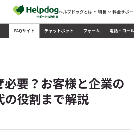
メインコンテンツへスキップ
ヘルプドッグとは
特長
料金
サポー
知識
FAQサイト
チャットボット
フォーム
電話・コー
なぜ必要？お客様と企業の
代の役割まで解説