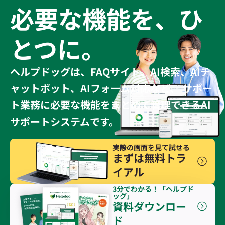
必要な機能を、ひ
とつに。
ヘルプドッグは、FAQサイト、AI検索、AIチ
ャットボット、AIフォーム対応など、 サポー
ト業務に必要な機能をまとめて管理できるAI
サポートシステムです。
実際の画面を見て試せる
まずは無料トラ
イアル
3分でわかる！「ヘルプド
ッグ」
資料ダウンロー
ド