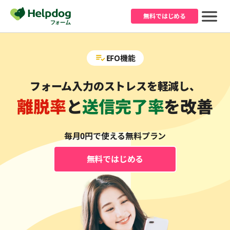
無料ではじめる
EFO機能
フォーム入力のストレスを軽減し、
離脱率
と
送信完了率
を改善
毎月0円で使える無料プラン
無料ではじめる