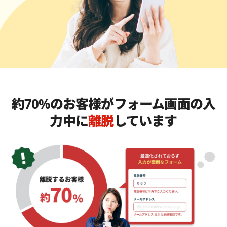
約70%のお客様がフォーム画面の
入
力中に
離脱
しています