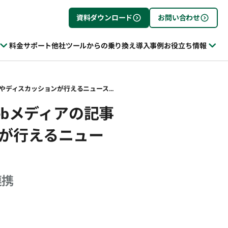
資料ダウンロード
お問い合わせ
料金
サポート
他社ツールからの乗り換え
導入事例
お役立ち情報
チームコラボレーションツール「toaster team」、Webメディアの記事を共有し、社員同士でコメントやディスカッションが行えるニュースボード機能の提供を開始
Webメディアの記事
が行えるニュー
連携