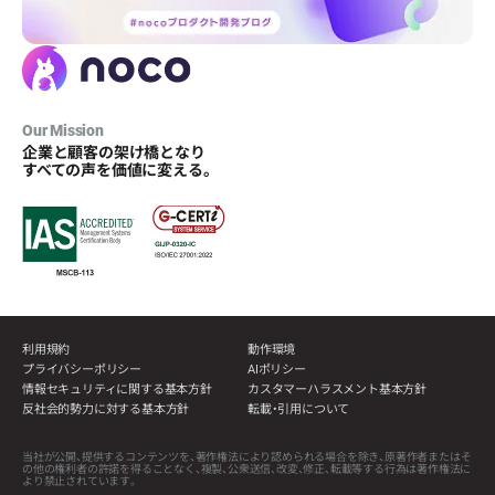
Our Mission
企業と顧客の架け橋となり
すべての声を価値に変える。
利用規約
動作環境
プライバシーポリシー
AIポリシー
情報セキュリティに関する基本方針
カスタマーハラスメント基本方針
反社会的勢力に対する基本方針
転載・引用について
当社が公開、提供するコンテンツを、著作権法により認められる場合を除き、原著作者またはそ
の他の権利者の許諾を得ることなく、複製、公衆送信、改変、修正、転載等する行為は著作権法に
より禁止されています。