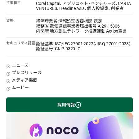
主要株主
Coral Capital、アプリコット・ベンチャーズ、CARTA
VENTURES、Headline Asia、個人投資家、創業者
資格
経済産業省 情報処理支援機関 認定
総務省 電気通信事業者届出番号 A-29-15806
内閣府 地方創生テレワーク推進運動 Action宣言
セキュリティ認証
認証基準：ISO/IEC 27001:2022（JIS Q 27001:2023）
認証番号：GIJP-0320-IC
ニュース
プレスリリース
メディア掲載
ムービー
採用情報