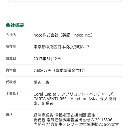
会社概要
会社名
noco株式会社（英記：noco Inc.）
所在地
東京都中央区日本橋小舟町8-13
設立日
2017年5月12日
資本金
7,606万円（資本準備金含む）
代表者
堀辺 憲
主要株主
Coral Capital、アプリコット・ベンチャーズ、
CARTA VENTURES、Headline Asia、個人投資
家、創業者
資格
経済産業省 情報処理支援機関 認定
総務省 電気通信事業者届出番号 A-29-15806
内閣府 地方創生テレワーク推進運動 Action宣言